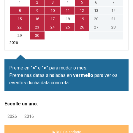
1
2
3
4
5
6
7
8
9
10
11
12
13
14
15
16
17
18
19
20
21
22
23
24
25
26
27
28
29
30
2026
Preme en
"<"
e
">"
para mudar o mes.
Preme nas datas sinaladas en
vermello
para ver os
eventos dunha data concreta
Escolle un ano:
2026
2016
RSS Calendario