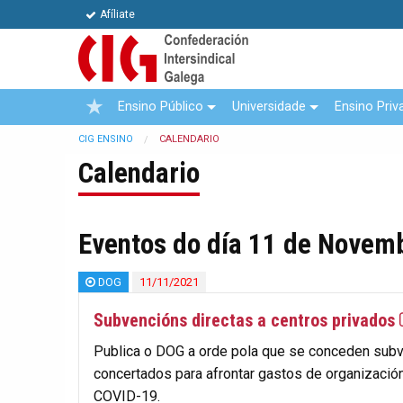
Afíliate
Ensino Público
Universidade
Ensino Priv
CIG ENSINO
CALENDARIO
Calendario
Eventos do día 11 de Novem
DOG
11/11/2021
Subvencións directas a centros privados
Publica o DOG a orde pola que se conceden subv
concertados para afrontar gastos de organizaci
COVID-19.