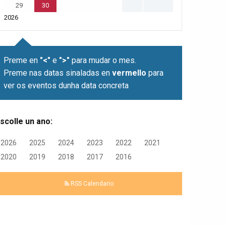
29
30
2026
Preme en
"<"
e
">"
para mudar o mes.
Preme nas datas sinaladas en
vermello
para
ver os eventos dunha data concreta
scolle un ano:
2026
2025
2024
2023
2022
2021
2020
2019
2018
2017
2016
RSS Calendario