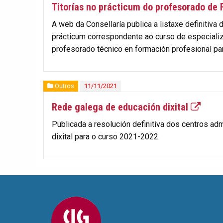
Titorías no prácticum do profesorado de
A web da Consellaría publica a listaxe definitiva
prácticum correspondente ao curso de especializ
profesorado técnico en formación profesional pa
Outros
11/11/2021
Rede galega de educación dixital
Publicada a resolución definitiva dos centros ad
dixital para o curso 2021-2022.