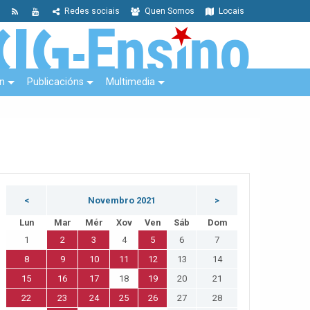
Redes sociais
Quen Somos
Locais
n
Publicacións
Multimedia
<
Novembro 2021
>
Lun
Mar
Mér
Xov
Ven
Sáb
Dom
1
2
3
4
5
6
7
8
9
10
11
12
13
14
15
16
17
18
19
20
21
22
23
24
25
26
27
28