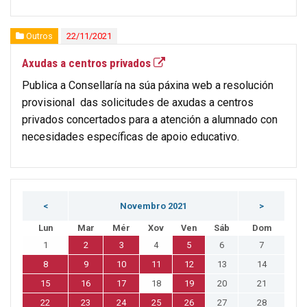
Outros
22/11/2021
Axudas a centros privados
Publica a Consellaría na súa páxina web a resolución
provisional das solicitudes de axudas a centros
privados concertados para a atención a alumnado con
necesidades específicas de apoio educativo.
<
Novembro 2021
>
Lun
Mar
Mér
Xov
Ven
Sáb
Dom
1
2
3
4
5
6
7
8
9
10
11
12
13
14
15
16
17
18
19
20
21
22
23
24
25
26
27
28