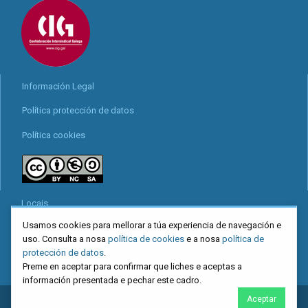
Información Legal
Política protección de datos
Política cookies
Locais
Usamos cookies para mellorar a túa experiencia de navegación e
Mapa web
uso. Consulta a nosa
política de cookies
e a nosa
política de
Redes sociais
protección de datos
.
Preme en aceptar para confirmar que liches e aceptas a
información presentada e pechar este cadro.
Aceptar
2026
CIG
. Confederación Intersindical Galega - Miguel Ferro Caaveiro