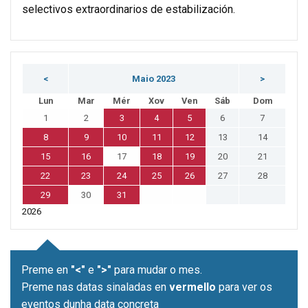
selectivos extraordinarios de estabilización.
<
Maio 2023
>
Lun
Mar
Mér
Xov
Ven
Sáb
Dom
1
2
3
4
5
6
7
8
9
10
11
12
13
14
15
16
17
18
19
20
21
22
23
24
25
26
27
28
29
30
31
2026
Preme en
"<"
e
">"
para mudar o mes.
Preme nas datas sinaladas en
vermello
para ver os
eventos dunha data concreta