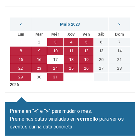
<
Maio 2023
>
Lun
Mar
Mér
Xov
Ven
Sáb
Dom
1
2
3
4
5
6
7
8
9
10
11
12
13
14
15
16
17
18
19
20
21
22
23
24
25
26
27
28
29
30
31
2026
Preme en
"<"
e
">"
para mudar o mes.
Preme nas datas sinaladas en
vermello
para ver os
eventos dunha data concreta