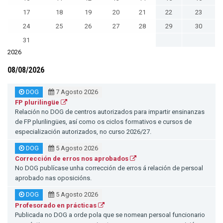
17
18
19
20
21
22
23
24
25
26
27
28
29
30
31
2026
08/08/2026
DOG
7 Agosto 2026
FP plurilingüe
Relación no DOG de centros autorizados para impartir ensinanzas
de FP plurilingües, así como os ciclos formativos e cursos de
especialización autorizados, no curso 2026/27.
DOG
5 Agosto 2026
Corrección de erros nos aprobados
No DOG publícase unha corrección de erros á relación de persoal
aprobado nas oposicións.
DOG
5 Agosto 2026
Profesorado en prácticas
Publicada no DOG a orde pola que se nomean persoal funcionario