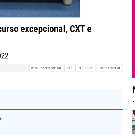
urso excepcional, CXT e
022
concurso excepcional
CXT
lei 20/2021
Mesa sectorial
l.