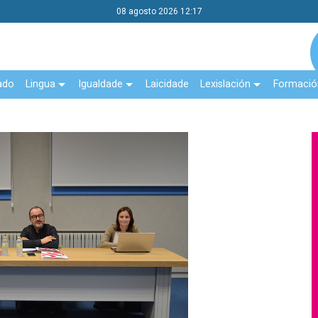
08 agosto 2026 12:17
ado
Lingua
Igualdade
Laicidade
Lexislación
Formació