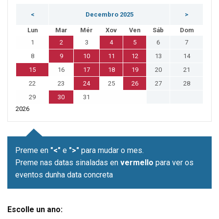
<
Decembro 2025
>
Lun
Mar
Mér
Xov
Ven
Sáb
Dom
1
2
3
4
5
6
7
8
9
10
11
12
13
14
15
16
17
18
19
20
21
22
23
24
25
26
27
28
29
30
31
2026
Preme en
"<"
e
">"
para mudar o mes.
Preme nas datas sinaladas en
vermello
para ver os
eventos dunha data concreta
Escolle un ano: