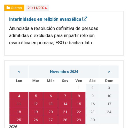
Outros
21/11/2024
Interinidades en relixión evanxélica
Anunciada a resolución definitiva de persoas
admitidas e excluídas para impartir relixión
evanxélica en primaria, ESO e bacharelato.
<
Novembro 2024
>
Lun
Mar
Mér
Xov
Ven
Sáb
Dom
1
2
3
4
5
6
7
8
9
10
11
12
13
14
15
16
17
18
19
20
21
22
23
24
25
26
27
28
29
30
2026