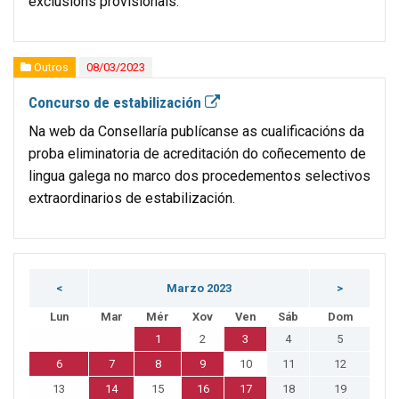
exclusións provisionais.
Outros
08/03/2023
Concurso de estabilización
Na web da Consellaría publícanse as cualificacións da
proba eliminatoria de acreditación do coñecemento de
lingua galega no marco dos procedementos selectivos
extraordinarios de estabilización.
<
Marzo 2023
>
Lun
Mar
Mér
Xov
Ven
Sáb
Dom
1
2
3
4
5
6
7
8
9
10
11
12
13
14
15
16
17
18
19