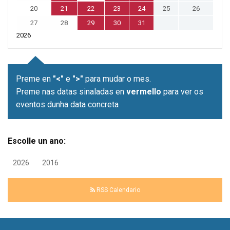
20
21
22
23
24
25
26
27
28
29
30
31
2026
Preme en
"<"
e
">"
para mudar o mes.
Preme nas datas sinaladas en
vermello
para ver os
eventos dunha data concreta
Escolle un ano:
2026
2016
RSS Calendario