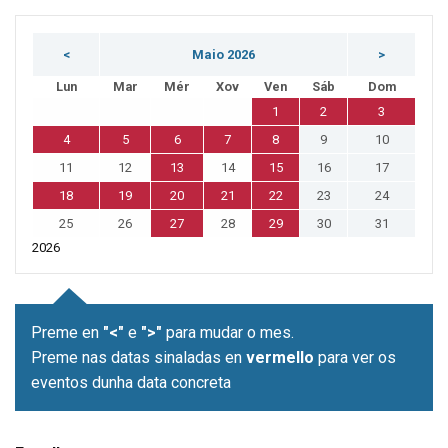
<
Maio 2026
>
Lun
Mar
Mér
Xov
Ven
Sáb
Dom
1
2
3
4
5
6
7
8
9
10
11
12
13
14
15
16
17
18
19
20
21
22
23
24
25
26
27
28
29
30
31
2026
Preme en
"<"
e
">"
para mudar o mes.
Preme nas datas sinaladas en
vermello
para ver os
eventos dunha data concreta