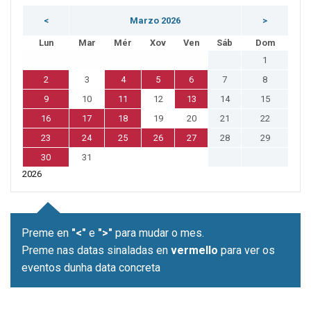
<
Marzo 2026
>
Lun
Mar
Mér
Xov
Ven
Sáb
Dom
1
2
3
4
5
6
7
8
9
10
11
12
13
14
15
16
17
18
19
20
21
22
23
24
25
26
27
28
29
30
31
2026
Preme en
"<"
e
">"
para mudar o mes.
Preme nas datas sinaladas en
vermello
para ver os
eventos dunha data concreta