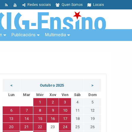
Redes sociais
Quen Somos
Locais
n
Publicacións
Multimedia
<
Outubro 2025
>
Lun
Mar
Mér
Xov
Ven
Sáb
Dom
1
2
3
4
5
6
7
8
9
10
11
12
13
14
15
16
17
18
19
20
21
22
23
24
25
26