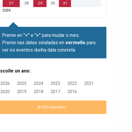
27
28
29
30
31
2026
Preme en
"<"
e
">"
para mudar o mes.
Preme nas datas sinaladas en
vermello
para
ver os eventos dunha data concreta
scolle un ano:
2026
2025
2024
2023
2022
2021
2020
2019
2018
2017
2016
RSS Calendario