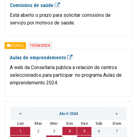
Comisións de saúde
Está aberto o prazo para solicitar comisións de
servizo por motivos de saúde.
Outros
15/04/2024
Aulas de emprendemento
A web da Consellaría publica a relación de centros
seleccionados para participar no programa Aulas de
emprendemento 2024.
<
Abril 2024
>
Lun
Mar
Mér
Xov
Ven
Sáb
Dom
1
2
3
4
5
6
7