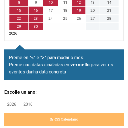
8
9
10
11
12
13
14
15
16
17
18
19
20
21
22
23
24
25
26
27
28
29
30
2026
Preme en
"<"
e
">"
para mudar o mes.
Preme nas datas sinaladas en
vermello
para ver os
eventos dunha data concreta
Escolle un ano:
2026
2016
RSS Calendario