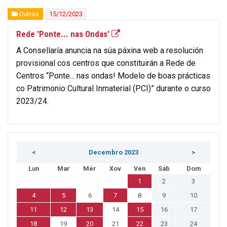
Outros
15/12/2023
Rede 'Ponte... nas Ondas'
A Consellaría anuncia na súa páxina web a resolución
provisional cos centros que constituirán a Rede de
Centros “Ponte... nas ondas! Modelo de boas prácticas
co Patrimonio Cultural Inmaterial (PCI)” durante o curso
2023/24.
<
Decembro 2023
>
Lun
Mar
Mér
Xov
Ven
Sáb
Dom
1
2
3
4
5
6
7
8
9
10
11
12
13
14
15
16
17
18
19
20
21
22
23
24