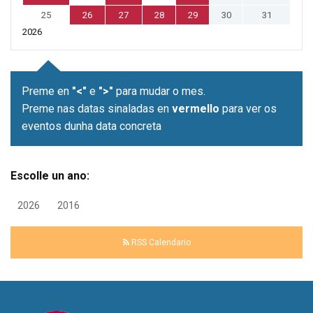
25
26
27
28
29
30
31
2026
Preme en
"<"
e
">"
para mudar o mes.
Preme nas datas sinaladas en
vermello
para ver os
eventos dunha data concreta
Escolle un ano:
2026
2016
RSS Calendario