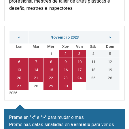
profesional, mestres de taller de artes plásticas e
deseño, mestres e inspectores.
<
Novembro 2023
>
Lun
Mar
Mér
Xov
Ven
Sáb
Dom
1
2
3
4
5
6
7
8
9
10
11
12
13
14
15
16
17
18
19
20
21
22
23
24
25
26
27
28
29
30
2026
Preme en
"<"
e
">"
para mudar o mes.
Preme nas datas sinaladas en
vermello
para ver os