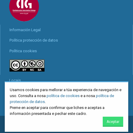
Información Legal
Política protección de datos
Política cookies
Locais
Usamos cookies para mellorar a túa experiencia de navegación e
Mapa web
uso. Consulta a nosa
política de cookies
e a nosa
política de
Redes sociais
protección de datos
.
Preme en aceptar para confirmar que liches e aceptas a
información presentada e pechar este cadro.
Aceptar
2026
CIG
. Confederación Intersindical Galega - Miguel Ferro Caaveiro
10, Santiago de Compostela