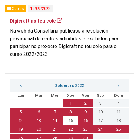
Outros
19/09/2022
Digicraft no teu cole
Na web da Consellaría publícase a resolución
provisional de centros admitidos e excluídos para
participar no proxecto Digicraft no teu cole para o
curso 2022/2023.
<
Setembro 2022
>
Lun
Mar
Mér
Xov
Ven
Sáb
Dom
1
2
3
4
5
6
7
8
9
10
11
12
13
14
15
16
17
18
19
20
21
22
23
24
25
26
27
28
29
30