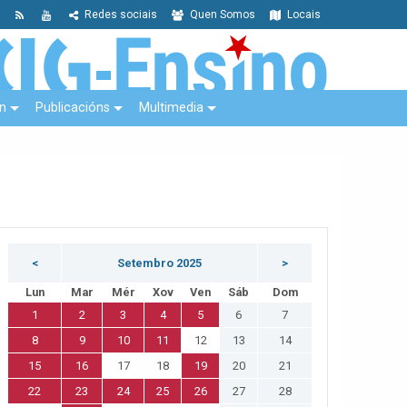
Redes sociais
Quen Somos
Locais
n
Publicacións
Multimedia
<
Setembro 2025
>
Lun
Mar
Mér
Xov
Ven
Sáb
Dom
1
2
3
4
5
6
7
8
9
10
11
12
13
14
15
16
17
18
19
20
21
22
23
24
25
26
27
28