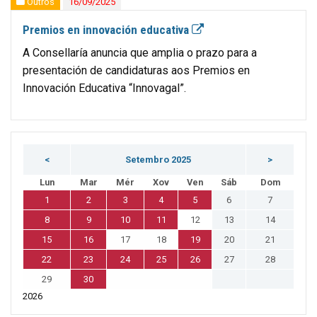
Outros
16/09/2025
Premios en innovación educativa
A Consellaría anuncia que amplia o prazo para a
presentación de candidaturas aos Premios en
Innovación Educativa “Innovagal”.
<
Setembro 2025
>
Lun
Mar
Mér
Xov
Ven
Sáb
Dom
1
2
3
4
5
6
7
8
9
10
11
12
13
14
15
16
17
18
19
20
21
22
23
24
25
26
27
28
29
30
2026