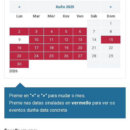
<
Xuño 2025
>
Lun
Mar
Mér
Xov
Ven
Sáb
Dom
1
2
3
4
5
6
7
8
9
10
11
12
13
14
15
16
17
18
19
20
21
22
23
24
25
26
27
28
29
30
2026
Preme en
"<"
e
">"
para mudar o mes.
Preme nas datas sinaladas en
vermello
para ver os
eventos dunha data concreta