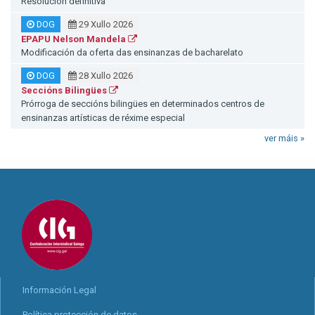
Resolución definitiva
DOG
29 Xullo 2026
EPAPU Nelson Mandela
Modificación da oferta das ensinanzas de bacharelato
DOG
28 Xullo 2026
Seccións Bilingües
Prórroga de seccións bilingües en determinados centros de
ensinanzas artísticas de réxime especial
ver máis »
Información Legal
Política protección de datos