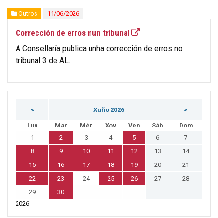
Outros
11/06/2026
Corrección de erros nun tribunal
A Consellaría publica unha corrección de erros no
tribunal 3 de AL.
<
Xuño 2026
>
Lun
Mar
Mér
Xov
Ven
Sáb
Dom
1
2
3
4
5
6
7
8
9
10
11
12
13
14
15
16
17
18
19
20
21
22
23
24
25
26
27
28
29
30
2026