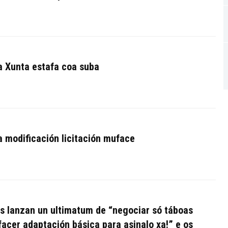
a Xunta estafa coa suba
 modificación licitación muface
is lanzan un ultimatum de “negociar só táboas
 facer adaptación básica para asinalo xa!” e os