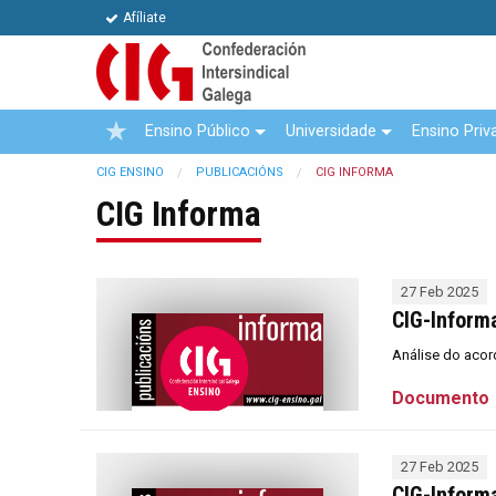
Afíliate
Ensino Público
Universidade
Ensino Priv
CIG ENSINO
PUBLICACIÓNS
CIG INFORMA
CIG Informa
27 Feb 2025
CIG-Inform
Análise do acor
Documento
27 Feb 2025
CIG-Inform