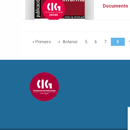
Documento
« Primeiro
Anterior
5
6
7
8