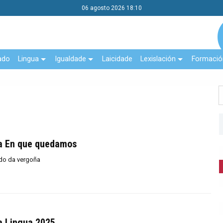
06 agosto 2026 18:10
ado
Lingua
Igualdade
Laicidade
Lexislación
Formació
a En que quedamos
do da vergoña
a Lingua 2025