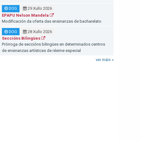
DOG
29 Xullo 2026
EPAPU Nelson Mandela
Modificación da oferta das ensinanzas de bacharelato
DOG
28 Xullo 2026
Seccións Bilingües
Prórroga de seccións bilingües en determinados centros
de ensinanzas artísticas de réxime especial
ver máis »