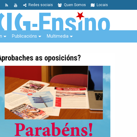
Redes sociais
Quen Somos
Locais
n
Publicacións
Multimedia
Aprobaches as oposicións?