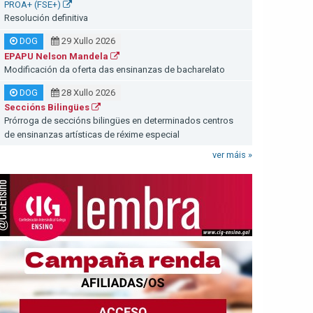
PROA+ (FSE+)
Resolución definitiva
DOG
29 Xullo 2026
EPAPU Nelson Mandela
Modificación da oferta das ensinanzas de bacharelato
DOG
28 Xullo 2026
Seccións Bilingües
Prórroga de seccións bilingües en determinados centros
de ensinanzas artísticas de réxime especial
ver máis »