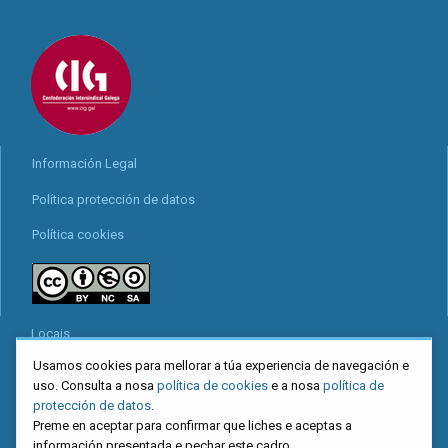
Información Legal
Política protección de datos
Política cookies
Locais
Usamos cookies para mellorar a túa experiencia de navegación e
Mapa web
uso. Consulta a nosa
política de cookies
e a nosa
política de
Redes sociais
protección de datos
.
Preme en aceptar para confirmar que liches e aceptas a
información presentada e pechar este cadro.