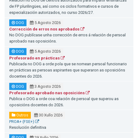
Relación no DOG de centros autorizados para impartir ensinanzas
de FP plurilingües, así como os ciclos formativos e cursos de
especialización autorizados, no curso 2026/27.
DOG
5 Agosto 2026
Corrección de erros nos aprobados
No DOG publícase unha corrección de erros á relación de persoal
aprobado nas oposicións.
DOG
5 Agosto 2026
Profesorado en prácticas
Publicada no DOG a orde pola que se nomean persoal funcionario
en prácticas as persoas aspirantes que superaron as oposicións
docentes do 2026.
DOG
3 Agosto 2026
Profesorado aprobado nas oposicións
Publica o DOG a orde coa relación de persoal que superou as
oposicións docentes do 2026.
Outros
30 Xullo 2026
PROA+ (FSE+)
Resolución definitiva
DOG
29 Xullo 2026