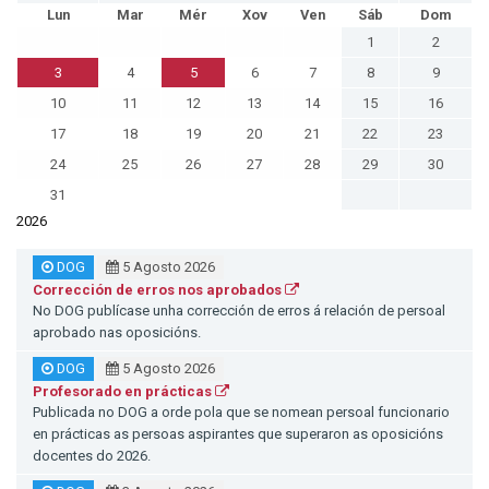
Lun
Mar
Mér
Xov
Ven
Sáb
Dom
1
2
3
4
5
6
7
8
9
10
11
12
13
14
15
16
17
18
19
20
21
22
23
24
25
26
27
28
29
30
31
2026
DOG
5 Agosto 2026
Corrección de erros nos aprobados
No DOG publícase unha corrección de erros á relación de persoal
aprobado nas oposicións.
DOG
5 Agosto 2026
Profesorado en prácticas
Publicada no DOG a orde pola que se nomean persoal funcionario
en prácticas as persoas aspirantes que superaron as oposicións
docentes do 2026.