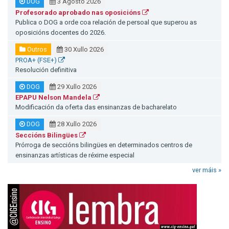
DOG
3 Agosto 2026
Profesorado aprobado nas oposicións
Publica o DOG a orde coa relación de persoal que superou as
oposicións docentes do 2026.
Outros
30 Xullo 2026
PROA+ (FSE+)
Resolución definitiva
DOG
29 Xullo 2026
EPAPU Nelson Mandela
Modificación da oferta das ensinanzas de bacharelato
DOG
28 Xullo 2026
Seccións Bilingües
Prórroga de seccións bilingües en determinados centros de
ensinanzas artísticas de réxime especial
ver máis »