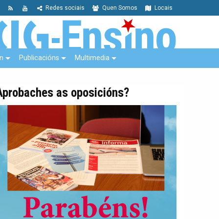
Redes sociais
Quen Somos
Locais
n
Publicacións
Multimedia
Aprobaches as oposicións?