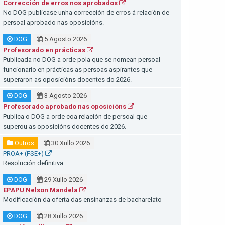
Corrección de erros nos aprobados
No DOG publícase unha corrección de erros á relación de
persoal aprobado nas oposicións.
DOG
5 Agosto 2026
Profesorado en prácticas
Publicada no DOG a orde pola que se nomean persoal
funcionario en prácticas as persoas aspirantes que
superaron as oposicións docentes do 2026.
DOG
3 Agosto 2026
Profesorado aprobado nas oposicións
Publica o DOG a orde coa relación de persoal que
superou as oposicións docentes do 2026.
Outros
30 Xullo 2026
PROA+ (FSE+)
Resolución definitiva
DOG
29 Xullo 2026
EPAPU Nelson Mandela
Modificación da oferta das ensinanzas de bacharelato
DOG
28 Xullo 2026