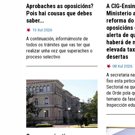
Aprobaches as oposicións?
A CIG-Ensin
Pois hai cousas que debes
Ministerio 
saber...
reforma do
oposicións
13 Xul 2026
alerta de q
A continuación, informámoste de
haberá de 
todos os trámites que vas ter que
elevada ta
realizar unha vez que superaches o
desertas
proceso selectivo
08 Xul 2026
A secretaria na
fixo esta petic
Sectorial na q
de Orde pola q
temario da fas
Inspección edu