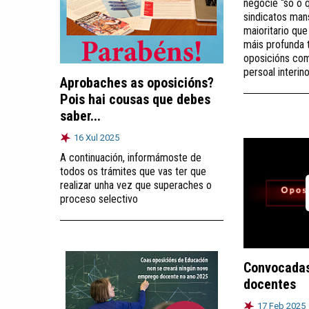
negocie “só o q
sindicatos man
maioritario que
máis profunda 
oposicións co
persoal interin
Aprobaches as oposicións?
Pois hai cousas que debes
saber...
16 Xul 2025
A continuación, informámoste de
todos os trámites que vas ter que
realizar unha vez que superaches o
proceso selectivo
Convocadas
docentes
17 Feb 2025