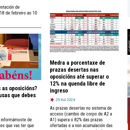
entación de
 18 de febreiro ao 10
Medra a porcentaxe de
prazas desertas nas
oposicións até superar o
12% na quenda libre de
 as oposicións?
ingreso
ousas que debes
29 Xul 2024
As prazas desertas no sistema de
acceso (cambio de corpo de A2 a
, informámoste de
A1) supera o 82% das prazas
tes que vas ter que
ofertadas e a non acumulación das