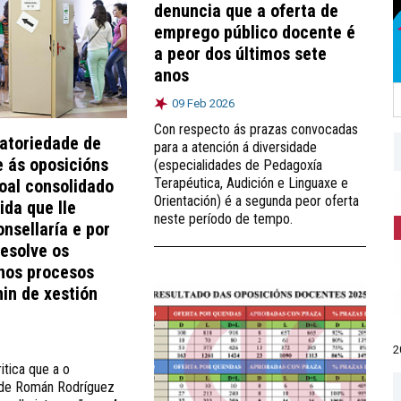
denuncia que a oferta de
emprego público docente é
a peor dos últimos sete
anos
09 Feb 2026
Con respecto ás prazas convocadas
gatoriedade de
para a atención á diversidade
e ás oposicións
(especialidades de Pedagoxía
Terapéutica, Audición e Linguaxe e
oal consolidado
Orientación) é a segunda peor oferta
da que lle
neste período de tempo.
nsellaría e por
resolve os
nos procesos
nin de xestión
2
itica que a o
de Román Rodríguez