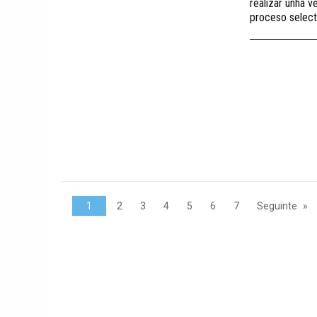
realizar unha 
proceso select
1
2
3
4
5
6
7
Seguinte