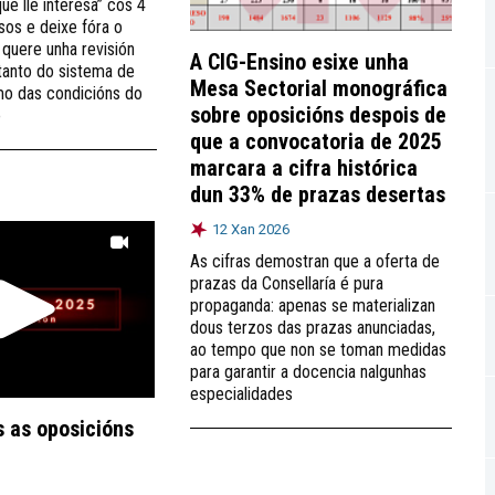
ue lle interesa” cos 4
sos e deixe fóra o
 quere unha revisión
A CIG-Ensino esixe unha
tanto do sistema de
Mesa Sectorial monográfica
mo das condicións do
sobre oposicións despois de
o
que a convocatoria de 2025
marcara a cifra histórica
dun 33% de prazas desertas
12 Xan 2026
As cifras demostran que a oferta de
prazas da Consellaría é pura
propaganda: apenas se materializan
dous terzos das prazas anunciadas,
ao tempo que non se toman medidas
para garantir a docencia nalgunhas
especialidades
 as oposicións