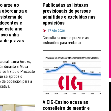
o urxe ao
Publicadas as listaxes
a abordar xa a
provisionais de persoas
 sistema de
admitidas e excluídas nas
 docentes e
oposicións
ue este ano
17 Abr 2026
novo unha
Consulta na nova o prazo e as
xa de prazas
instrucións para reclamar
cional, Laura Arroxo,
ión durante a Mesa
ue se tratou o Proxecto
ue se aproba o
e de oposición para a
cativa.
A CIG-Ensino acusa ao
conselleiro de mentir e