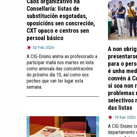
Caos organizativo na
Consellaría: listas de
substitución esgotadas,
oposicións sen concreción,
CXT opaco e centros sen
persoal básico
02 Feb 2026
A non obri
presentars
A CIG-Ensino anima ao profesorado a
participar mañá nos martes en loita
para o pers
como antesala das concentracións
é unha medi
do próximo día 10, así como nos
convén á Co
peches que van ter lugar esta
si soa non 
semana.
problemas 
selectivos 
das listas
19 Xan 2026
A CIG-Ensino cr
departamento 