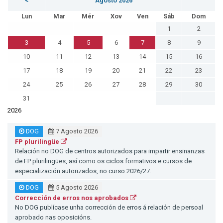
<
Agosto 2026
Lun
Mar
Mér
Xov
Ven
Sáb
Dom
1
2
3
4
5
6
7
8
9
10
11
12
13
14
15
16
17
18
19
20
21
22
23
24
25
26
27
28
29
30
31
2026
DOG
7 Agosto 2026
FP plurilingüe
Relación no DOG de centros autorizados para impartir ensinanzas
de FP plurilingües, así como os ciclos formativos e cursos de
especialización autorizados, no curso 2026/27.
DOG
5 Agosto 2026
Corrección de erros nos aprobados
No DOG publícase unha corrección de erros á relación de persoal
aprobado nas oposicións.