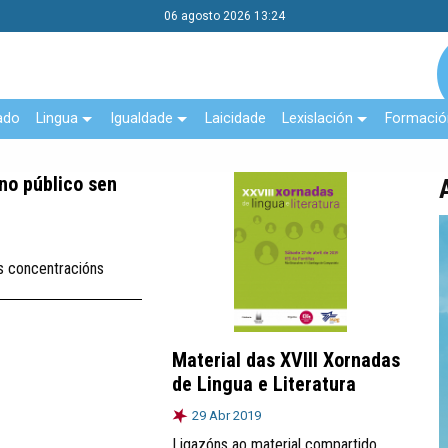
06 agosto 2026 13:24
ado
Lingua
Igualdade
Laicidade
Lexislación
Formació
no público sen
as concentracións
Material das XVIII Xornadas
de Lingua e Literatura
29 Abr 2019
Ligazóns ao material compartido