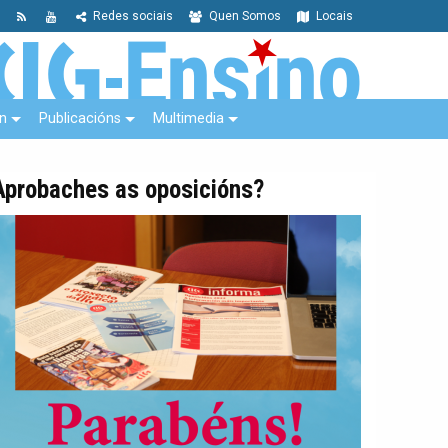
Redes sociais
Quen Somos
Locais
n
Publicacións
Multimedia
Aprobaches as oposicións?