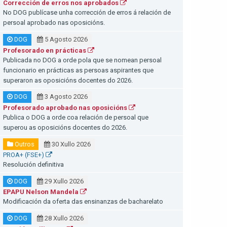
Corrección de erros nos aprobados
No DOG publícase unha corrección de erros á relación de
persoal aprobado nas oposicións.
DOG
5 Agosto 2026
Profesorado en prácticas
Publicada no DOG a orde pola que se nomean persoal
funcionario en prácticas as persoas aspirantes que
superaron as oposicións docentes do 2026.
DOG
3 Agosto 2026
Profesorado aprobado nas oposicións
Publica o DOG a orde coa relación de persoal que
superou as oposicións docentes do 2026.
Outros
30 Xullo 2026
PROA+ (FSE+)
Resolución definitiva
DOG
29 Xullo 2026
EPAPU Nelson Mandela
Modificación da oferta das ensinanzas de bacharelato
DOG
28 Xullo 2026