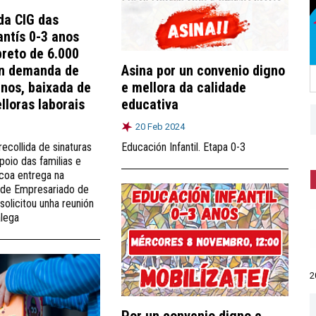
da CIG das
antís 0-3 anos
reto de 6.000
en demanda de
Asina por un convenio digno
gnos, baixada de
e mellora da calidade
lloras laborais
educativa
20 Feb 2024
ecollida de sinaturas
Educación Infantil. Etapa 0-3
poio das familias e
coa entrega na
 de Empresariado de
solicitou unha reunión
alega
2
Por un convenio digno e