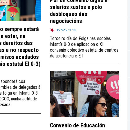
salarios xustos e polo
desbloqueo das
negociacións
no sempre estará
06 Nov 2023
e estar, na
Terceiro día de Folga nas escolas
 dereitos das
infantís 0-3 de aplicación o XII
as e no respecto
convenio colectivo estatal de centros
de asistencia e E.I.
misos acadados
io estatal EI 0-3)
esponderá coa
emblea de delegadas á
 folga en Infantil 0-3
 CCOO, nunha actitude
resada
Convenio de Educación