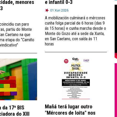
cidade, menores
e infantil 0-3
-3
01 Xun 2026
A mobilización culminará o mércores
cunha folga parcial de 6 horas (das 9
coincidiu cun paro
ás 15 horas) e cunha marcha desde o
ras, partiu do Monte
Monte do Gozo até a sede da Xunta,
San Caetano na que
en San Caetano, con saída ás 11
tima etapa do “Camiño
horas
vindicativo”
Mañá terá lugar outro
 da 17ª BIS
"Mércores de loita" nos
iadora do XIII