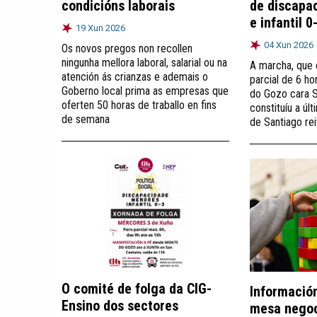
condicións laborais
de discapa
e infantil 0
19 Xun 2026
04 Xun 2026
Os novos pregos non recollen
ningunha mellora laboral, salarial ou na
A marcha, que 
atención ás crianzas e ademais o
parcial de 6 ho
Goberno local prima as empresas que
do Gozo cara 
oferten 50 horas de traballo en fins
constituíu a úl
de semana
de Santiago rei
O comité de folga da CIG-
Información
Ensino dos sectores
mesa negoc