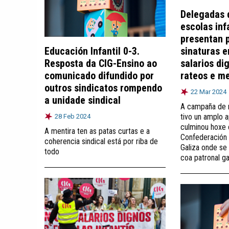
Delegadas 
escolas inf
presentan p
Educación Infantil 0-3.
sinaturas 
Resposta da CIG-Ensino ao
salarios di
comunicado difundido por
rateos e me
outros sindicatos rompendo
22 Mar 2024
a unidade sindical
A campaña de r
tivo un amplo a
28 Feb 2024
culminou hoxe 
A mentira ten as patas curtas e a
Confederación
coherencia sindical está por riba de
Galiza onde se 
todo
coa patronal g