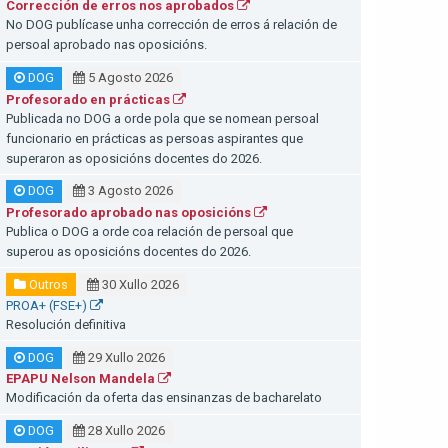
Corrección de erros nos aprobados
No DOG publícase unha corrección de erros á relación de
persoal aprobado nas oposicións.
DOG
5 Agosto 2026
Profesorado en prácticas
Publicada no DOG a orde pola que se nomean persoal
funcionario en prácticas as persoas aspirantes que
superaron as oposicións docentes do 2026.
DOG
3 Agosto 2026
Profesorado aprobado nas oposicións
Publica o DOG a orde coa relación de persoal que
superou as oposicións docentes do 2026.
Outros
30 Xullo 2026
PROA+ (FSE+)
Resolución definitiva
DOG
29 Xullo 2026
EPAPU Nelson Mandela
Modificación da oferta das ensinanzas de bacharelato
DOG
28 Xullo 2026