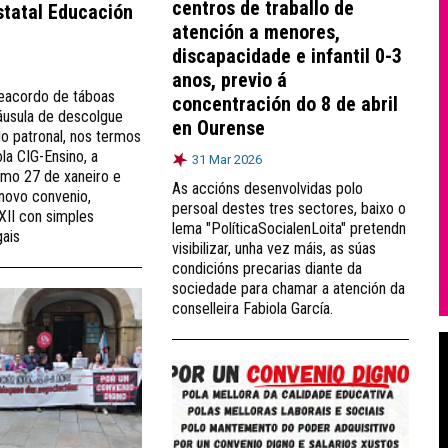
centros de traballo de
statal Educación
atención a menores,
discapacidade e infantil 0-3
anos, previo á
reacordo de táboas
concentración do 8 de abril
láusula de descolgue
en Ourense
ado patronal, nos termos
la CIG-Ensino, a
31 Mar 2026
ximo 27 de xaneiro e
As accións desenvolvidas polo
novo convenio,
persoal destes tres sectores, baixo o
XII con simples
lema "PolíticaSocialenLoita" pretendn
gais
visibilizar, unha vez máis, as súas
condicións precarias diante da
sociedade para chamar a atención da
conselleira Fabiola García.