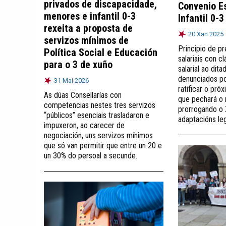
privados de discapacidade,
Convenio E
menores e infantil 0-3
Infantil 0-3
rexeita a proposta de
20 Xan 2025
servizos mínimos de
Principio de p
Política Social e Educación
salariais con c
para o 3 de xuño
salarial ao dit
denunciados po
31 Mai 2026
ratificar o pró
As dúas Consellarías con
que pechará o 
competencias nestes tres servizos
prorrogando o 
“públicos” esenciais trasladaron e
adaptacións le
impuxeron, ao carecer de
negociación, uns servizos mínimos
que só van permitir que entre un 20 e
un 30% do persoal a secunde.