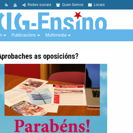
Redes sociais
Quen Somos
Locais
n
Publicacións
Multimedia
Aprobaches as oposicións?