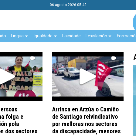
06 agosto 2026 05:42
ado
Lingua
Igualdade
Laicidade
Lexislación
Formació
persoas
Arrinca en Arzúa o Camiño
na folga e
de Santiago reivindicativo
ión pola
por melloras nos sectores
ón dos sectores
da discapacidade, menores