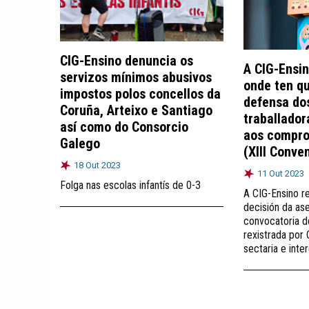
CIG-Ensino denuncia os
A CIG-Ensi
servizos mínimos abusivos
onde ten qu
impostos polos concellos da
defensa dos
Coruña, Arteixo e Santiago
traballador
así como do Consorcio
aos compro
Galego
(XIII Conven
18 Out 2023
11 Out 2023
Folga nas escolas infantís de 0-3
A CIG-Ensino r
decisión da as
convocatoria de
rexistrada por
sectaria e inte