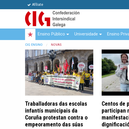
Afíliate
Ensino Público
Universidade
Ensino Priv
CIG ENSINO
NOVAS
Traballadoras das escolas
Centos de 
infantís municipais da
participan 
Coruña protestan contra o
manifestac
empeoramento das súas
dignificaci