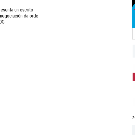
resenta un escrito
negociación da orde
DOG
2