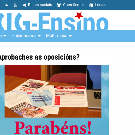
Redes sociais
Quen Somos
Locais
n
Publicacións
Multimedia
Aprobaches as oposicións?