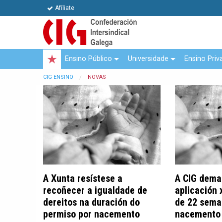
Afíliate
Ensino Público
Universidade
Ensino Priv
CIG ENSINO
NOVAS
A Xunta resístese a
A CIG dema
recoñecer a igualdade de
aplicación 
dereitos na duración do
de 22 sema
permiso por nacemento
nacemento 