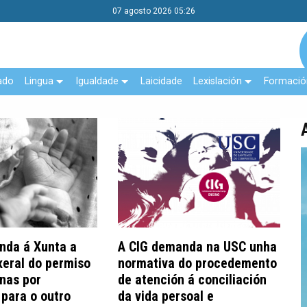
07 agosto 2026 05:26
ado
Lingua
Igualdade
Laicidade
Lexislación
Formació
nda á Xunta a
A CIG demanda na USC unha
xeral do permiso
normativa do procedemento
nas por
de atención á conciliación
para o outro
da vida persoal e