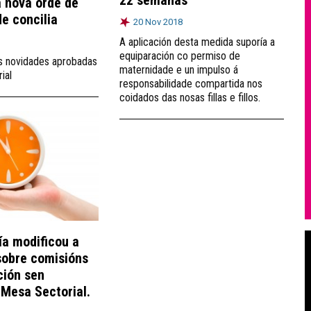
a nova orde de
e concilia
20 Nov 2018
A aplicación desta medida suporía a
equiparación co permiso de
s novidades aprobadas
maternidade e un impulso á
ial
responsabilidade compartida nos
coidados das nosas fillas e fillos.
ía modificou a
sobre comisións
ción sen
 Mesa Sectorial.