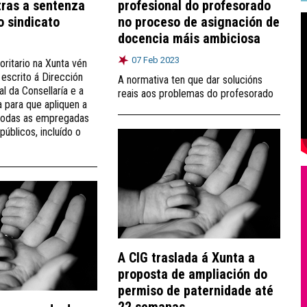
tras a sentenza
profesional do profesorado
o sindicato
no proceso de asignación de
docencia máis ambiciosa
07 Feb 2023
oritario na Xunta vén
n escrito á Dirección
A normativa ten que dar solucións
l da Consellaría e a
reais aos problemas do profesorado
a para que apliquen a
 todas as empregadas
úblicos, incluído o
A CIG traslada á Xunta a
proposta de ampliación do
permiso de paternidade até
22 semanas