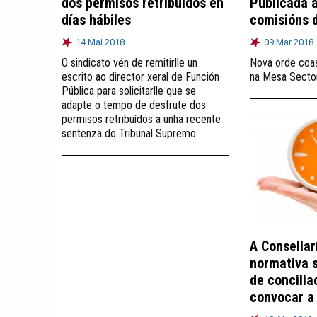
dos permisos retribuídos en
Publicada 
días hábiles
comisións d
14 Mai 2018
09 Mar 2018
O sindicato vén de remitirlle un
Nova orde coa
escrito ao director xeral de Función
na Mesa Sector
Pública para solicitarlle que se
adapte o tempo de desfrute dos
permisos retribuídos a unha recente
sentenza do Tribunal Supremo.
A Consellar
normativa 
de concilia
convocar a