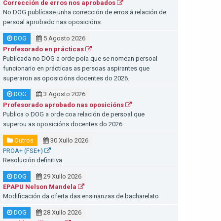
Corrección de erros nos aprobados
No DOG publícase unha corrección de erros á relación de
persoal aprobado nas oposicións.
DOG
5 Agosto 2026
Profesorado en prácticas
Publicada no DOG a orde pola que se nomean persoal
funcionario en prácticas as persoas aspirantes que
superaron as oposicións docentes do 2026.
DOG
3 Agosto 2026
Profesorado aprobado nas oposicións
Publica o DOG a orde coa relación de persoal que
superou as oposicións docentes do 2026.
Outros
30 Xullo 2026
PROA+ (FSE+)
Resolución definitiva
DOG
29 Xullo 2026
EPAPU Nelson Mandela
Modificación da oferta das ensinanzas de bacharelato
DOG
28 Xullo 2026