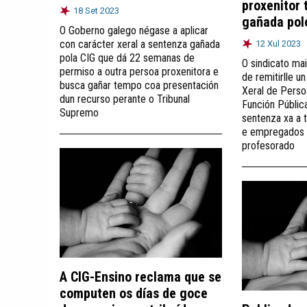
proxenitor 
18 Set 2023
gañada pol
O Goberno galego négase a aplicar
con carácter xeral a sentenza gañada
12 Xul 2023
pola CIG que dá 22 semanas de
O sindicato mai
permiso a outra persoa proxenitora e
de remitirlle u
busca gañar tempo coa presentación
Xeral de Persoa
dun recurso perante o Tribunal
Función Públic
Supremo
sentenza xa a
e empregados p
profesorado
A CIG-Ensino reclama que se
computen os días de goce