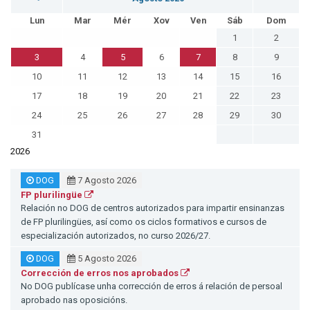
Lun
Mar
Mér
Xov
Ven
Sáb
Dom
1
2
3
4
5
6
7
8
9
10
11
12
13
14
15
16
17
18
19
20
21
22
23
24
25
26
27
28
29
30
31
2026
DOG
7 Agosto 2026
FP plurilingüe
Relación no DOG de centros autorizados para impartir ensinanzas
de FP plurilingües, así como os ciclos formativos e cursos de
especialización autorizados, no curso 2026/27.
DOG
5 Agosto 2026
Corrección de erros nos aprobados
No DOG publícase unha corrección de erros á relación de persoal
aprobado nas oposicións.