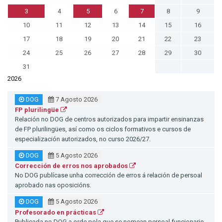
3
4
5
6
7
8
9
10
11
12
13
14
15
16
17
18
19
20
21
22
23
24
25
26
27
28
29
30
31
2026
DOG
7 Agosto 2026
FP plurilingüe
Relación no DOG de centros autorizados para impartir ensinanzas
de FP plurilingües, así como os ciclos formativos e cursos de
especialización autorizados, no curso 2026/27.
DOG
5 Agosto 2026
Corrección de erros nos aprobados
No DOG publícase unha corrección de erros á relación de persoal
aprobado nas oposicións.
DOG
5 Agosto 2026
Profesorado en prácticas
Publicada no DOG a orde pola que se nomean persoal funcionario