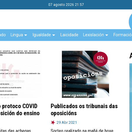
07 agosto 2026 21:57
ado
Lingua
Igualdade
Laicidade
Lexislación
Formació
o protoco COVID
Publicados os tribunais das
sición do ensino
oposicións
29 Abr 2021
itas das achegas
Sorteo realizado na mañá de hoxe