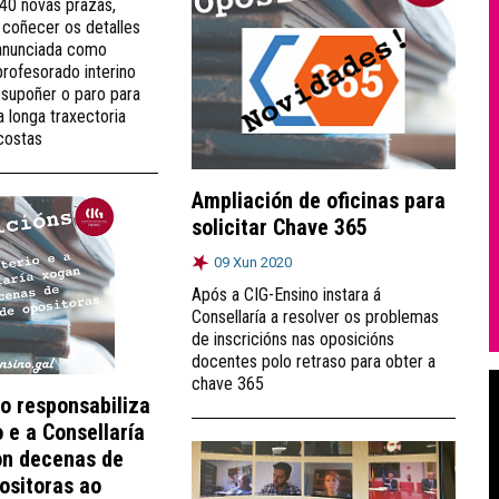
40 novas prazas,
coñecer os detalles
anunciada como
profesorado interino
supoñer o paro para
 longa traxectoria
costas
Ampliación de oficinas para
solicitar Chave 365
09 Xun 2020
Após a CIG-Ensino instara á
Consellaría a resolver os problemas
de inscricións nas oposicións
docentes polo retraso para obter a
chave 365
o responsabiliza
o e a Consellaría
on decenas de
ositoras ao