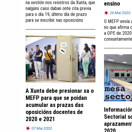
na xestión nos rexistros da Xunta, que
ensino
nalgúns caso daban onte cita previa
26 Mai 2020
para o día 19, último día de prazo
para se inscribir nas oposicións
O MEFP envía u
no que afirma 
a OPE de 2020 
conxuntamente
A Xunta debe presionar xa o
MEFP para que se poidan
acumular as prazas das
Informació
oposicións docentes de
Sectorial s
2020 e 2021
aprazament
07 Mai 2020
2020