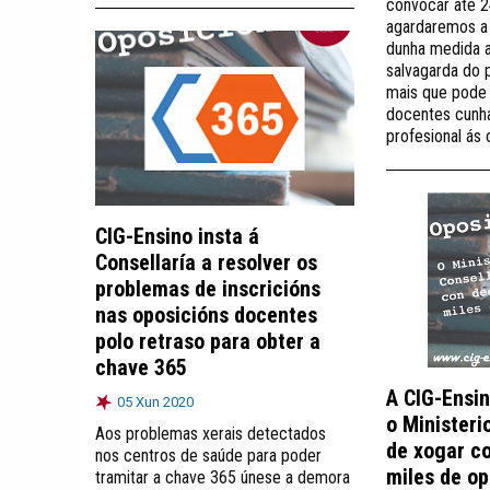
convocar até 2
agardaremos a 
dunha medida 
salvagarda do 
mais que pode 
docentes cunha
profesional ás 
CIG-Ensino insta á
Consellaría a resolver os
problemas de inscricións
nas oposicións docentes
polo retraso para obter a
chave 365
A CIG-Ensin
05 Xun 2020
o Ministeri
Aos problemas xerais detectados
de xogar c
nos centros de saúde para poder
miles de op
tramitar a chave 365 únese a demora