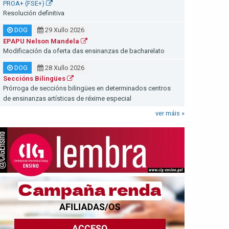
PROA+ (FSE+)
Resolución definitiva
DOG
29 Xullo 2026
EPAPU Nelson Mandela
Modificación da oferta das ensinanzas de bacharelato
DOG
28 Xullo 2026
Seccións Bilingües
Prórroga de seccións bilingües en determinados centros
de ensinanzas artísticas de réxime especial
ver máis »