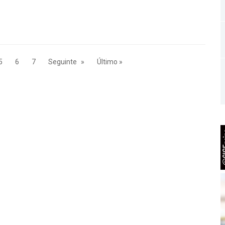
5
6
7
Seguinte
Último »