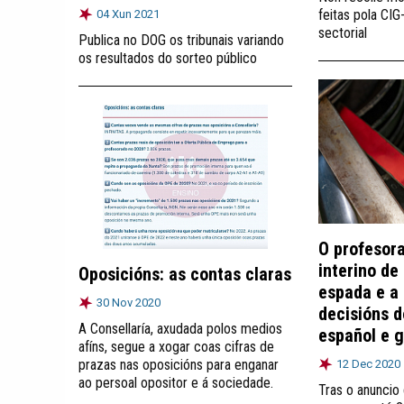
feitas pola CI
04 Xun 2021
sectorial
Publica no DOG os tribunais variando
os resultados do sorteo público
O profesor
interino de 
Oposicións: as contas claras
espada e a
30 Nov 2020
decisións 
A Consellaría, axudada polos medios
español e 
afíns, segue a xogar coas cifras de
prazas nas oposicións para enganar
12 Dec 2020
ao persoal opositor e á sociedade.
Tras o anuncio 