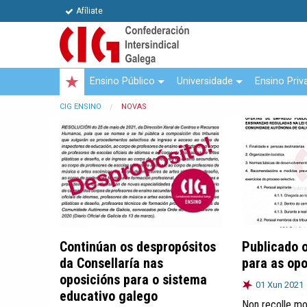
Afíliate
Ensino Público
Universidade
Ensino Priv
CIG ENSINO
NOVAS
Continúan os despropósitos
Publicado 
da Consellaría nas
para as opo
oposicións para o sistema
01 Xun 2021
educativo galego
Non recolle mo