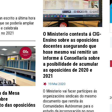
n escrito a última hora
que se podería ampliar
e celebrala
 no 2021
O Ministerio contesta á CIG-
Ensino sobre as oposicións
docentes asegurando que
hoxe mesmo vai remitir un
informe á Consellaría sobre
a posibilidade de acumular
as oposicións de 2020 e
2021
19 Mai 2020
O Ministerio vai facer partícipes ás
n da Mesa
organizacións sindicais do mesmo
2
obre
documento que remita ás
o das oposicións
Comunidades Autónomas para o
estudo da incorporación no novo