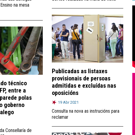
G-Ensino na mesa
Publicadas as listaxes
provisionais de persoas
ado técnico
admitidas e excluídas nas
FP, entre a
oposicións
 parede polas
19 Abr 2021
do goberno
Consulta na nova as instrucións para
galego
reclamar
da Consellaría de