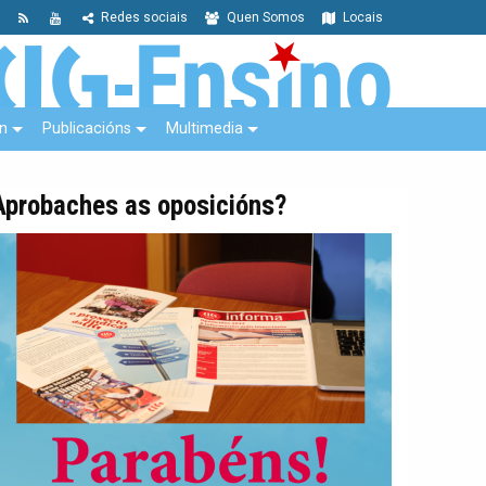
Redes sociais
Quen Somos
Locais
n
Publicacións
Multimedia
Aprobaches as oposicións?