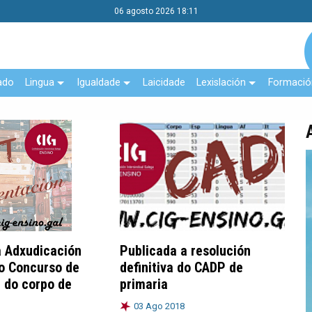
06 agosto 2026 18:11
ado
Lingua
Igualdade
Laicidade
Lexislación
Formació
a Adxudicación
Publicada a resolución
do Concurso de
definitiva do CADP de
 do corpo de
primaria
03 Ago 2018