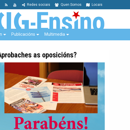
Redes sociais
Quen Somos
Locais
n
Publicacións
Multimedia
Aprobaches as oposicións?