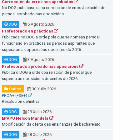
Corrección de erros nos aprobados
No DOG publícase unha corrección de erros á relación de
persoal aprobado nas oposicións.
DOG
5 Agosto 2026
Profesorado en prácticas
Publicada no DOG a orde pola que se nomean persoal
funcionario en prácticas as persoas aspirantes que
superaron as oposicións docentes do 2026.
DOG
3 Agosto 2026
Profesorado aprobado nas oposicións
Publica o DOG a orde coa relación de persoal que
superou as oposicións docentes do 2026.
Outros
30 Xullo 2026
PROA+ (FSE+)
Resolución definitiva
DOG
29 Xullo 2026
EPAPU Nelson Mandela
Modificación da oferta das ensinanzas de bacharelato
DOG
28 Xullo 2026