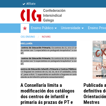
Afíliate
Ensino Público
Universidade
Ensino Priv
CIG ENSINO
NOVAS
A Consellaría limita a
Publicada 
modificación dos catálogos
definitiva 
dos centros de infantil e
Orientación
primaria ás prazas de PT e
Mestres