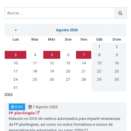
<
Agosto 2026
Lun
Mar
Mér
Xov
Ven
Sáb
Dom
1
2
3
4
5
6
7
8
9
10
11
12
13
14
15
16
17
18
19
20
21
22
23
24
25
26
27
28
29
30
31
2026
DOG
7 Agosto 2026
FP plurilingüe
Relación no DOG de centros autorizados para impartir ensinanzas
de FP plurilingües, así como os ciclos formativos e cursos de
especialización autorizados, no curso 2026/27.