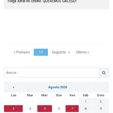
Folga Xeral no Ensino. QUEREMOS GALEGO!
« Primeiro
17
Seguinte
Último »
<
Agosto 2026
Lun
Mar
Mér
Xov
Ven
Sáb
Dom
1
2
3
4
5
6
7
8
9