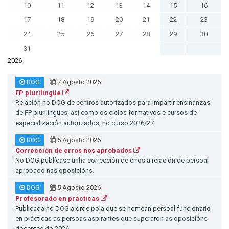
10
11
12
13
14
15
16
17
18
19
20
21
22
23
24
25
26
27
28
29
30
31
2026
DOG
7 Agosto 2026
FP plurilingüe
Relación no DOG de centros autorizados para impartir ensinanzas
de FP plurilingües, así como os ciclos formativos e cursos de
especialización autorizados, no curso 2026/27.
DOG
5 Agosto 2026
Corrección de erros nos aprobados
No DOG publícase unha corrección de erros á relación de persoal
aprobado nas oposicións.
DOG
5 Agosto 2026
Profesorado en prácticas
Publicada no DOG a orde pola que se nomean persoal funcionario
en prácticas as persoas aspirantes que superaron as oposicións
docentes do 2026.