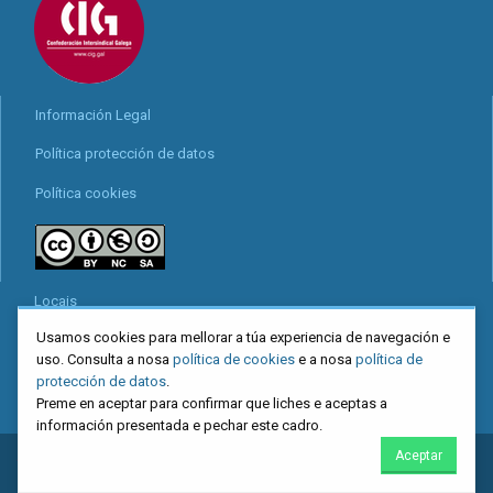
Información Legal
Política protección de datos
Política cookies
Locais
Usamos cookies para mellorar a túa experiencia de navegación e
Mapa web
uso. Consulta a nosa
política de cookies
e a nosa
política de
Redes sociais
protección de datos
.
Preme en aceptar para confirmar que liches e aceptas a
información presentada e pechar este cadro.
Aceptar
2026
CIG
. Confederación Intersindical Galega - Miguel Ferro Caaveiro
10, Santiago de Compostela