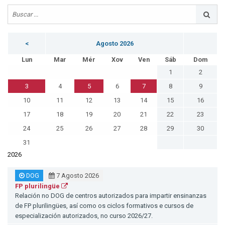
<
Agosto 2026
Lun
Mar
Mér
Xov
Ven
Sáb
Dom
1
2
3
4
5
6
7
8
9
10
11
12
13
14
15
16
17
18
19
20
21
22
23
24
25
26
27
28
29
30
31
2026
DOG
7 Agosto 2026
FP plurilingüe
Relación no DOG de centros autorizados para impartir ensinanzas
de FP plurilingües, así como os ciclos formativos e cursos de
especialización autorizados, no curso 2026/27.