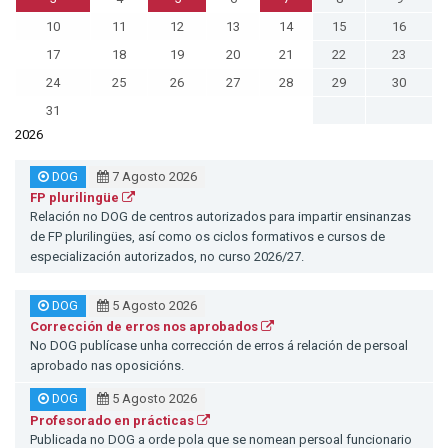
10
11
12
13
14
15
16
17
18
19
20
21
22
23
24
25
26
27
28
29
30
31
2026
DOG
7 Agosto 2026
FP plurilingüe
Relación no DOG de centros autorizados para impartir ensinanzas
de FP plurilingües, así como os ciclos formativos e cursos de
especialización autorizados, no curso 2026/27.
DOG
5 Agosto 2026
Corrección de erros nos aprobados
No DOG publícase unha corrección de erros á relación de persoal
aprobado nas oposicións.
DOG
5 Agosto 2026
Profesorado en prácticas
Publicada no DOG a orde pola que se nomean persoal funcionario