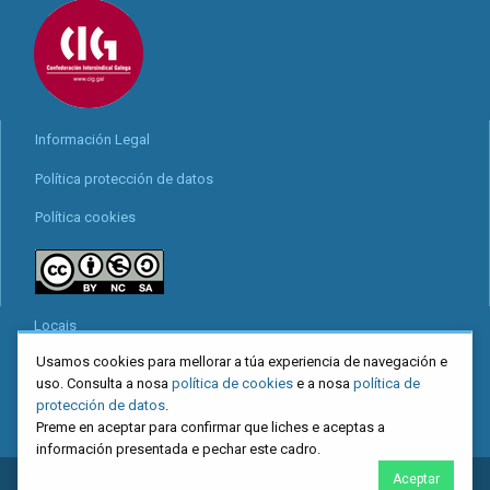
Información Legal
Política protección de datos
Política cookies
Locais
Usamos cookies para mellorar a túa experiencia de navegación e
Mapa web
uso. Consulta a nosa
política de cookies
e a nosa
política de
Redes sociais
protección de datos
.
Preme en aceptar para confirmar que liches e aceptas a
información presentada e pechar este cadro.
Aceptar
2026
CIG
. Confederación Intersindical Galega - Miguel Ferro Caaveiro