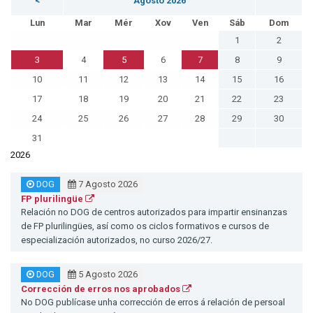
<
Agosto 2026
Lun
Mar
Mér
Xov
Ven
Sáb
Dom
1
2
3
4
5
6
7
8
9
10
11
12
13
14
15
16
17
18
19
20
21
22
23
24
25
26
27
28
29
30
31
2026
DOG
7 Agosto 2026
FP plurilingüe
Relación no DOG de centros autorizados para impartir ensinanzas
de FP plurilingües, así como os ciclos formativos e cursos de
especialización autorizados, no curso 2026/27.
DOG
5 Agosto 2026
Corrección de erros nos aprobados
No DOG publícase unha corrección de erros á relación de persoal