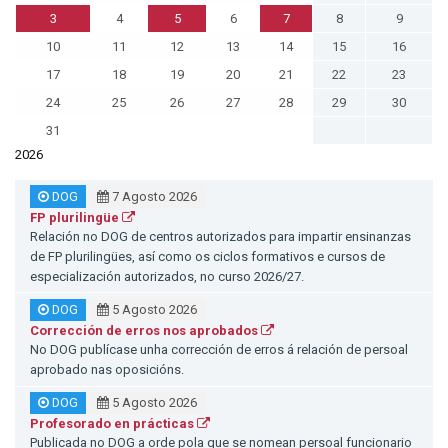
3
4
5
6
7
8
9
10
11
12
13
14
15
16
17
18
19
20
21
22
23
24
25
26
27
28
29
30
31
2026
DOG
7 Agosto 2026
FP plurilingüe
Relación no DOG de centros autorizados para impartir ensinanzas
de FP plurilingües, así como os ciclos formativos e cursos de
especialización autorizados, no curso 2026/27.
DOG
5 Agosto 2026
Corrección de erros nos aprobados
No DOG publícase unha corrección de erros á relación de persoal
aprobado nas oposicións.
DOG
5 Agosto 2026
Profesorado en prácticas
Publicada no DOG a orde pola que se nomean persoal funcionario