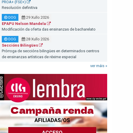
PROA+ (FSE+)
Resolución definitiva
DOG
29 Xullo 2026
EPAPU Nelson Mandela
Modificación da oferta das ensinanzas de bacharelato
DOG
28 Xullo 2026
Seccións Bilingües
Prórroga de seccións bilingües en determinados centros
de ensinanzas artísticas de réxime especial
ver máis »