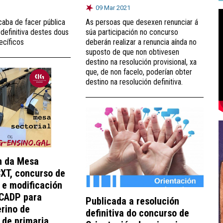
09 Mar 2021
caba de facer pública
As persoas que desexen renunciar á
definitiva destes dous
súa participación no concurso
ecíficos
deberán realizar a renuncia aínda no
suposto de que non obtivesen
destino na resolución provisional, xa
que, de non facelo, poderían obter
destino na resolución definitiva.
n da Mesa
CXT, concurso de
 e modificación
 CADP para
Publicada a resolución
erino de
definitiva do concurso de
 de primaria