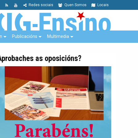
Redes sociais
Quen Somos
Locais
n
Publicacións
Multimedia
Aprobaches as oposicións?