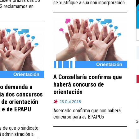
nclúe 9 prazas das 38
se xustifique a súa non incorporación
IG reclamamos en
A Consellaría confirma que
haberá concurso de
no demanda a
orientación
ia dos concursos
 de orientación
23 Out 2018
a e de EPAPU
Asemade confirma que non haberá
concurso para as EPAPUs
2
 de que o sindicato
á administración a