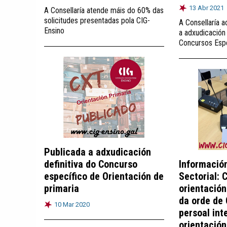
13 Abr 2021
A Consellaría atende máis do 60% das
solicitudes presentadas pola CIG-
A Consellaría a
Ensino
a adxudicación 
Concursos Esp
Publicada a adxudicación
definitiva do Concurso
Informació
específico de Orientación de
Sectorial: 
primaria
orientación
da orde de
10 Mar 2020
persoal int
orientación