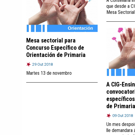
A Consellaría i
que desde a C
Mesa Sectorial
Mesa sectorial para
Concurso Específico de
Orientación de Primaria
29 Out 2018
Martes 13 de novembro
A CIG-Ensi
convocator
específicos
de Primari
09 Out 2018
Un mes despois
lle demandara 