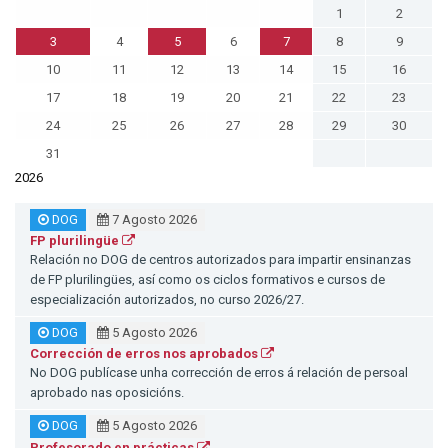
1
2
3
4
5
6
7
8
9
10
11
12
13
14
15
16
17
18
19
20
21
22
23
24
25
26
27
28
29
30
31
2026
DOG
7 Agosto 2026
FP plurilingüe
Relación no DOG de centros autorizados para impartir ensinanzas
de FP plurilingües, así como os ciclos formativos e cursos de
especialización autorizados, no curso 2026/27.
DOG
5 Agosto 2026
Corrección de erros nos aprobados
No DOG publícase unha corrección de erros á relación de persoal
aprobado nas oposicións.
DOG
5 Agosto 2026
Profesorado en prácticas