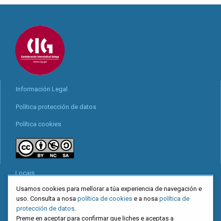
Información Legal
Política protección de datos
Política cookies
Locais
Usamos cookies para mellorar a túa experiencia de navegación e
Mapa web
uso. Consulta a nosa
política de cookies
e a nosa
política de
Redes sociais
protección de datos
.
Preme en aceptar para confirmar que liches e aceptas a