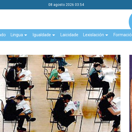
08 agosto 2026 03:54
ado
Lingua
Igualdade
Laicidade
Lexislación
Formació