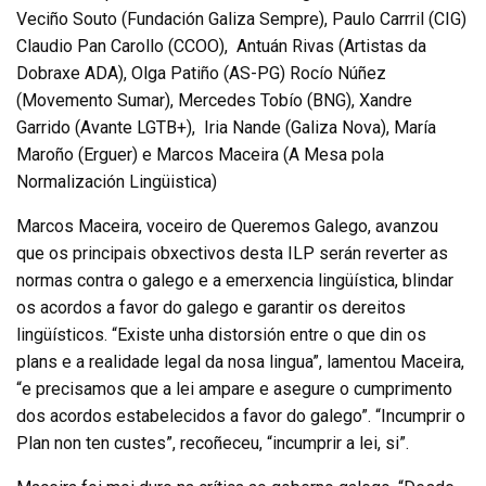
Veciño Souto (Fundación Galiza Sempre), Paulo Carrril (CIG)
Claudio Pan Carollo (CCOO), Antuán Rivas (Artistas da
Dobraxe ADA), Olga Patiño (AS-PG) Rocío Núñez
(Movemento Sumar), Mercedes Tobío (BNG), Xandre
Garrido (Avante LGTB+), Iria Nande (Galiza Nova), María
Maroño (Erguer) e Marcos Maceira (A Mesa pola
Normalización Lingüistica)
Marcos Maceira, voceiro de Queremos Galego, avanzou
que os principais obxectivos desta ILP serán reverter as
normas contra o galego e a emerxencia lingüística, blindar
os acordos a favor do galego e garantir os dereitos
lingüísticos. “Existe unha distorsión entre o que din os
plans e a realidade legal da nosa lingua”, lamentou Maceira,
“e precisamos que a lei ampare e asegure o cumprimento
dos acordos estabelecidos a favor do galego”. “Incumprir o
Plan non ten custes”, recoñeceu, “incumprir a lei, si”.