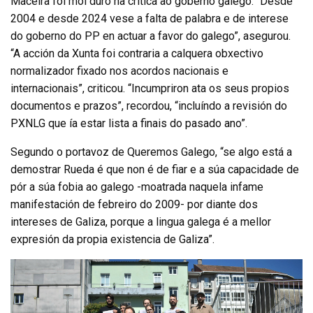
Maceira foi moi duro na crítica ao goberno galego. “Desde
2004 e desde 2024 vese a falta de palabra e de interese
do goberno do PP en actuar a favor do galego”, asegurou.
“A acción da Xunta foi contraria a calquera obxectivo
normalizador fixado nos acordos nacionais e
internacionais”, criticou. “Incumpriron ata os seus propios
documentos e prazos”, recordou, “incluíndo a revisión do
PXNLG que ía estar lista a finais do pasado ano”.
Segundo o portavoz de Queremos Galego, “se algo está a
demostrar Rueda é que non é de fiar e a súa capacidade de
pór a súa fobia ao galego -moatrada naquela infame
manifestación de febreiro do 2009- por diante dos
intereses de Galiza, porque a lingua galega é a mellor
expresión da propia existencia de Galiza”.