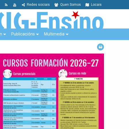
Redes sociais
Quen Somos
Locais
n
Publicacións
Multimedia