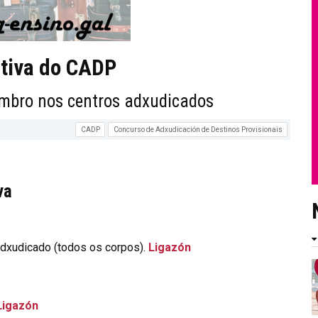
itiva do CADP
embro nos centros adxudicados
CADP
Concurso de Adxudicación de Destinos Provisionais
va
adxudicado (todos os corpos).
Ligazón
Ligazón