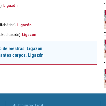
).
Ligazón
lfabética).
Ligazón
adxudicación).
Ligazón
o de mestras.
Ligazón
tantes corpos.
Ligazón
Información Legal