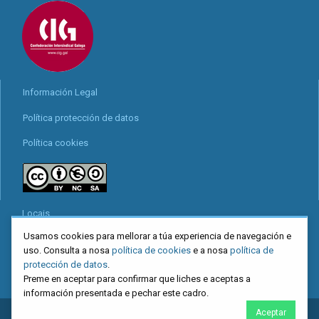
Información Legal
Política protección de datos
Política cookies
Locais
Usamos cookies para mellorar a túa experiencia de navegación e
Mapa web
uso. Consulta a nosa
política de cookies
e a nosa
política de
Redes sociais
protección de datos
.
Preme en aceptar para confirmar que liches e aceptas a
información presentada e pechar este cadro.
Aceptar
2026
CIG
. Confederación Intersindical Galega - Miguel Ferro Caaveiro