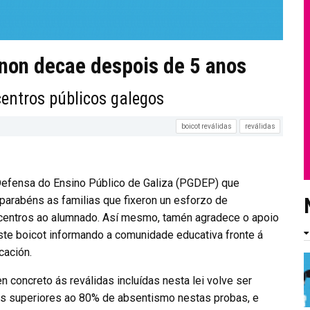
 non decae despois de 5 anos
entros públicos galegos
boicot reválidas
reválidas
Defensa do Ensino Público de Galiza (PGDEP) que
parabéns as familias que fixeron un esforzo de
 centros ao alumnado. Así mesmo, tamén agradece o apoio
ste boicot informando a comunidade educativa fronte á
cación.
concreto ás reválidas incluídas nesta lei volve ser
as superiores ao 80% de absentismo nestas probas, e