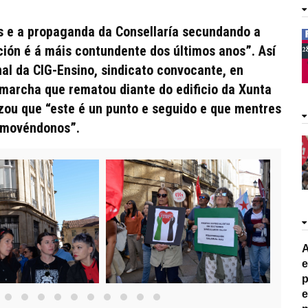
es e a propaganda da Consellaría secundando a
ión é á máis contundente dos últimos anos”. Así
al da CIG-Ensino, sindicato convocante, en
marcha que rematou diante do edificio da Xunta
ou que “este é un punto e seguido e que mentres
s movéndonos”.
A
e
p
e