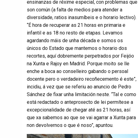
ensinanzas de réxime especial, con problemas que
son común (a falta de medios para atender a
diversidade, ratios inasumíbeis e o horario lectivo).
“É hora de recuperar as 21 horas en primaria e
infantil e as 18 no resto de etapas. Levamos
agardando máis de unha década e somos os
únicos do Estado que mantemos o horario dos
recortes, aquí dobremente perpetrados por Feijóo
na Xunta e Rajoy en Madrid. Porque moito se lle
enche a boca ao conselleiro gabando o persoal
docente pero o verdadeiro recoñecemento é este”,
incidiu, á vez que se referiu ao anuncio de Pedro
Sánchez de fixar unha limitación neste. “Tal e como
está redactado o anteproxecto de lei permítese a
excepcionalidade de chegar até as 21 horas, así
que xa sabemos ao que se vai agarrar a Xunta para
non devolvernos o que é noso”, apuntou.