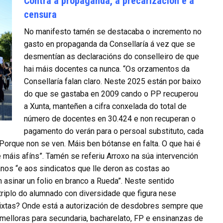
Contra a propaganda, a precarización e a
censura
No manifesto tamén se destacaba o incremento no
gasto en propaganda da Consellaría á vez que se
desmentían as declaracións do conselleiro de que
hai máis docentes ca nunca. “Os orzamentos da
Consellaría falan claro. Neste 2025 están por baixo
do que se gastaba en 2009 cando o PP recuperou
a Xunta, manteñen a cifra conxelada do total de
número de docentes en 30.424 e non recuperan o
pagamento do verán para o persoal substituto, cada
orque non se ven. Máis ben bótanse en falta. O que hai é
 máis afíns”. Tamén se referiu Arroxo na súa intervención
nos “e aos sindicatos que lle deron as costas ao
n asinar un folio en branco a Rueda”. Neste sentido
riplo do alumnado con diversidade que figura nese
ixtas? Onde está a autorización de desdobres sempre que
melloras para secundaria, bacharelato, FP e ensinanzas de