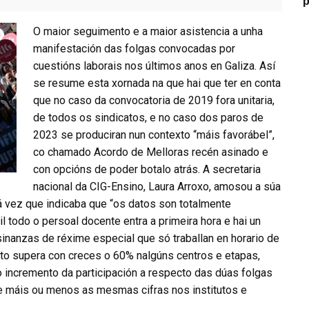
p
O maior seguimento e a maior asistencia a unha
manifestación das folgas convocadas por
cuestións laborais nos últimos anos en Galiza. Así
se resume esta xornada na que hai que ter en conta
que no caso da convocatoria de 2019 fora unitaria,
de todos os sindicatos, e no caso dos paros de
2023 se produciran nun contexto “máis favorábel”,
co chamado Acordo de Melloras recén asinado e
con opcións de poder botalo atrás. A secretaria
nacional da CIG-Ensino, Laura Arroxo, amosou a súa
á vez que indicaba que “os datos son totalmente
il todo o persoal docente entra a primeira hora e hai un
nanzas de réxime especial que só traballan en horario de
to supera con creces o 60% nalgúns centros e etapas,
no incremento da participación a respecto das dúas folgas
 máis ou menos as mesmas cifras nos institutos e